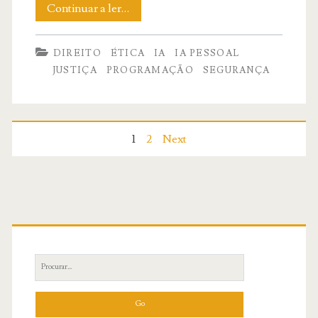
Algoritmos
Continuar a ler…
de
DIREITO
ÉTICA
IA
IA PESSOAL
destruição
JUSTIÇA
PROGRAMAÇÃO
SEGURANÇA
em
massa
Navegação
1
2
Next
por
posts
Primary
Sidebar
Search
for: