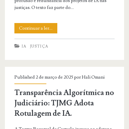
profusão e redundância dos projetos de IA nas
justiças. O texto faz parte do…
A
Continuar a ler…
“Corrida
IA
JUSTIÇA
Maluca”
da
Inteligência
Published 2 de março de 2025 por
Hali Omani
Artificial
no
Transparência Algorítmica no
Poder
Judiciário: TJMG Adota
Judiciário.
Rotulagem de IA.
A Turma Recursal de Curvelo inovou ao adotar a