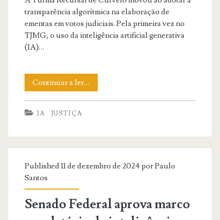
transparência algorítmica na elaboração de
ementas em votos judiciais. Pela primeira vez no
TJMG, o uso da inteligência artificial generativa
(IA)…
Transparência
Continuar a ler…
Algorítmica
IA
JUSTIÇA
no
Judiciário:
TJMG
Published 11 de dezembro de 2024 por
Paulo
Adota
Santos
Rotulagem
Senado Federal aprova marco
de