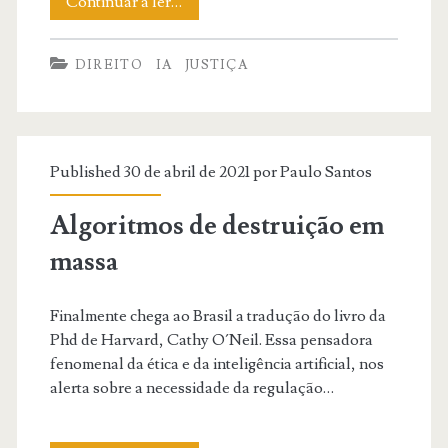
Justa
Continuar a ler…
Prosa
DIREITO
IA
JUSTIÇA
Episódio
14
da
Published 30 de abril de 2021 por
Paulo Santos
Temporada
2
Algoritmos de destruição em
–
massa
inteligência
Finalmente chega ao Brasil a tradução do livro da
artificial
Phd de Harvard, Cathy O´Neil. Essa pensadora
no
fenomenal da ética e da inteligência artificial, nos
alerta sobre a necessidade da regulação…
Judiciário