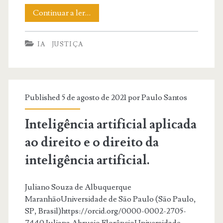
Justiça
Continuar a ler…
4.0:
IA
JUSTIÇA
Inteligência
Artificial
está
Published 5 de agosto de 2021 por
Paulo Santos
presente
na
Inteligência artificial aplicada
maioria
ao direito e o direito da
dos
inteligência artificial.
tribunais
Juliano Souza de Albuquerque
brasileiros
MaranhãoUniversidade de São Paulo (São Paulo,
SP, Brasil)https://orcid.org/0000-0002-2705-
7440 Juliana Abrusio FlorêncioUniversidade