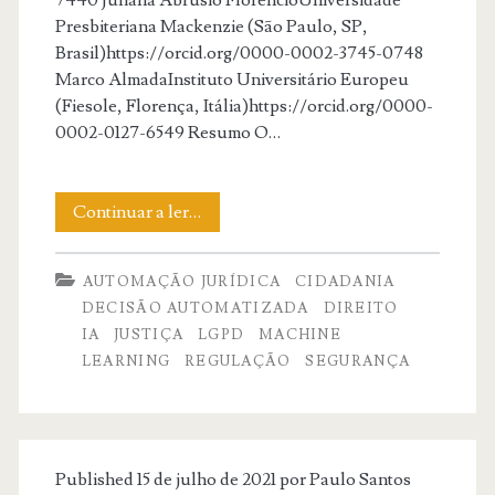
Presbiteriana Mackenzie (São Paulo, SP,
Brasil)https://orcid.org/0000-0002-3745-0748
Marco AlmadaInstituto Universitário Europeu
(Fiesole, Florença, Itália)https://orcid.org/0000-
0002-0127-6549 Resumo O…
Inteligência
Continuar a ler…
artificial
AUTOMAÇÃO JURÍDICA
CIDADANIA
aplicada
DECISÃO AUTOMATIZADA
DIREITO
ao
IA
JUSTIÇA
LGPD
MACHINE
LEARNING
REGULAÇÃO
SEGURANÇA
direito
e
o
Published 15 de julho de 2021 por
Paulo Santos
direito