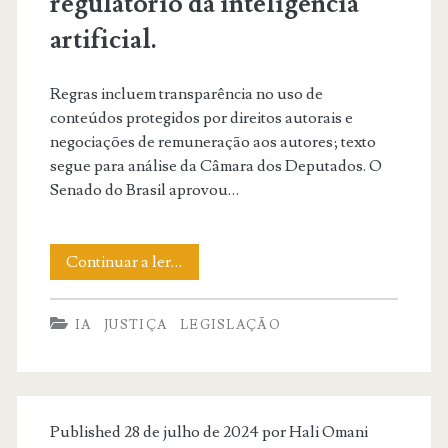
regulatório da inteligência
IA.
artificial.
Regras incluem transparência no uso de
conteúdos protegidos por direitos autorais e
negociações de remuneração aos autores; texto
segue para análise da Câmara dos Deputados. O
Senado do Brasil aprovou…
Senado
Continuar a ler…
Federal
IA
JUSTIÇA
LEGISLAÇÃO
aprova
marco
regulatório
Published 28 de julho de 2024 por
Hali Omani
da