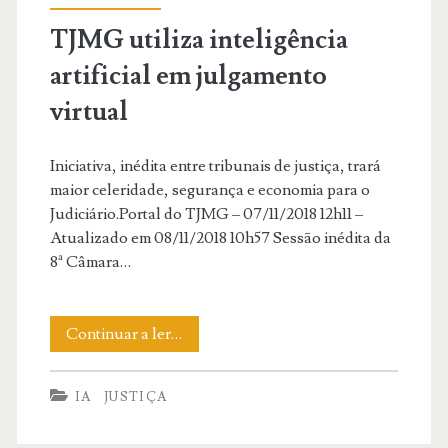
da
TJMG utiliza inteligência
inteligência
artificial em julgamento
artificial.
virtual
Iniciativa, inédita entre tribunais de justiça, trará
maior celeridade, segurança e economia para o
Judiciário.Portal do TJMG – 07/11/2018 12h11 –
Atualizado em 08/11/2018 10h57 Sessão inédita da
8ª Câmara…
TJMG
Continuar a ler…
utiliza
IA
JUSTIÇA
inteligência
artificial