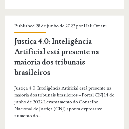
RJ
e
do
Published 28 de junho de 2022 por
Hali Omani
TRF-
Justiça 4.0: Inteligência
2
Artificial está presente na
lançam
maioria dos tribunais
livro
brasileiros
sobre
inteligência
Justiça 4.0: Inteligência Artificial está presente na
artificial
maioria dos tribunais brasileiros – Portal CNJ 14 de
junho de 2022 Levantamento do Conselho
generativa
Nacional de Justiça (CNJ) aponta expressivo
no
aumento do…
Direito.