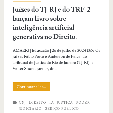
inteligência
Juízes do TJ-RJ e do TRF-2
artificial.
lançam livro sobre
inteligência artificial
generativa no Direito.
AMAERJ | Educação | 26 de julho de 2024 13:53 Os
juízes Fábio Porto e Anderson de Paiva, do
Tribunal de Justiça do Rio de Janeiro (TJ-RJ), e
Valter Shuenquener, do…
Juízes
Continuar a ler…
do
CNJ
DIREITO
IA
JUSTIÇA
PODER
TJ-
JUDICIÁRIO
SERIÇO PÚBLICO