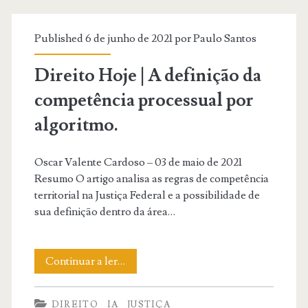
em
Published 6 de junho de 2021 por
Paulo Santos
julgamento
virtual
Direito Hoje | A definição da
competência processual por
algoritmo.
Oscar Valente Cardoso – 03 de maio de 2021
Resumo O artigo analisa as regras de competência
territorial na Justiça Federal e a possibilidade de
sua definição dentro da área…
Direito
Continuar a ler…
Hoje
DIREITO
IA
JUSTIÇA