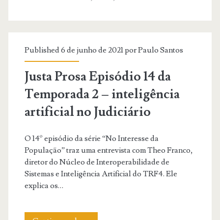
|
A
definição
Published 6 de junho de 2021 por
Paulo Santos
da
competência
Justa Prosa Episódio 14 da
processual
Temporada 2 – inteligência
por
artificial no Judiciário
algoritmo.
O 14º episódio da série “No Interesse da
População” traz uma entrevista com Theo Franco,
diretor do Núcleo de Interoperabilidade de
Sistemas e Inteligência Artificial do TRF4. Ele
explica os…