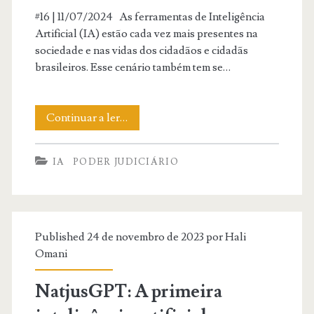
livro
#16 | 11/07/2024 As ferramentas de Inteligência
sobre
Artificial (IA) estão cada vez mais presentes na
sociedade e nas vidas dos cidadãos e cidadãs
inteligência
brasileiros. Esse cenário também tem se…
artificial
generativa
Pesquisa
Continuar a ler…
no
sobre
Direito.
IA
PODER JUDICIÁRIO
o
uso
de
Published 24 de novembro de 2023 por
Hali
IA
Omani
no
NatjusGPT: A primeira
Judiciário.