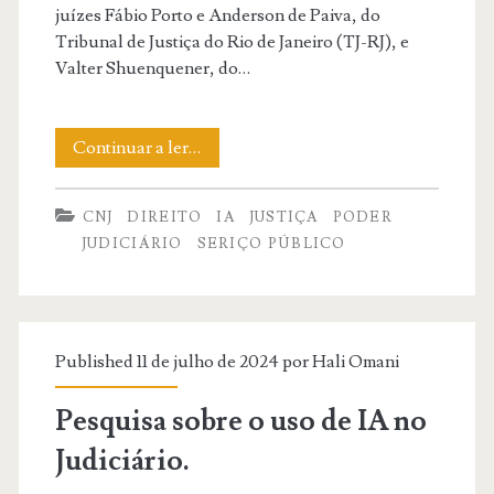
juízes Fábio Porto e Anderson de Paiva, do
Tribunal de Justiça do Rio de Janeiro (TJ-RJ), e
Valter Shuenquener, do…
Juízes
Continuar a ler…
do
CNJ
DIREITO
IA
JUSTIÇA
PODER
TJ-
JUDICIÁRIO
SERIÇO PÚBLICO
RJ
e
do
Published 11 de julho de 2024 por
Hali Omani
TRF-
Pesquisa sobre o uso de IA no
2
Judiciário.
lançam