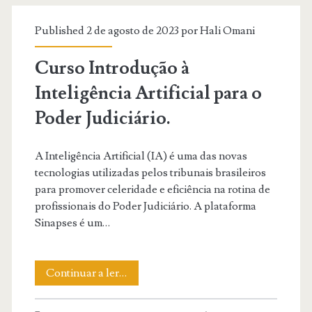
generativa
Published 2 de agosto de 2023 por
Hali Omani
do
Curso Introdução à
poder
Inteligência Artificial para o
judiciário
Poder Judiciário.
brasileiro.
A Inteligência Artificial (IA) é uma das novas
tecnologias utilizadas pelos tribunais brasileiros
para promover celeridade e eficiência na rotina de
profissionais do Poder Judiciário. A plataforma
Sinapses é um…
Curso
Continuar a ler…
Introdução