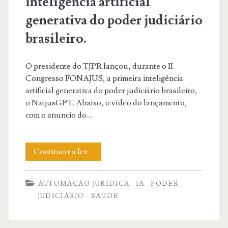
inteligência artificial
generativa do poder judiciário
brasileiro.
O presidente do TJPR lançou, durante o II
Congresso FONAJUS, a primeira inteligência
artificial generativa do poder judiciário brasileiro,
o NatjusGPT. Abaixo, o vídeo do lançamento,
com o anuncio do…
NatjusGPT:
Continuar a ler…
A
AUTOMAÇÃO JURÍDICA
IA
PODER
primeira
JUDICIÁRIO
SAÚDE
inteligência
artificial