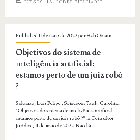
CURSOS
IA
PODER JUDICIÁRIO
à
Inteligência
Artificial
Published 11 de maio de 2022 por
Hali Omani
para
o
Objetivos do sistema de
Poder
inteligência artificial:
Judiciário.
estamos perto de um juiz robô
?
Salomão, Luis Felipe ; Somesom Tauk, Caroline:
“Objetivos do sistema de inteligência artificial:
estamos perto de um juiz robô ?” in Consultor
Jurídico, 11 de maio de 2022. Não há…