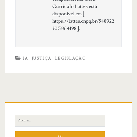
Currículo Lattes está
disponível em [
https://lattes.cnpq.br/548922
3053364198 ].
IA
JUSTIÇA
LEGISLAÇÃO
Primary
Sidebar
Search
for: