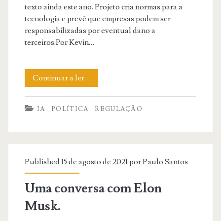
texto ainda este ano. Projeto cria normas para a
tecnologia e prevê que empresas podem ser
responsabilizadas por eventual dano a
terceiros.Por Kevin…
Comissão
Continuar a ler…
do
IA
POLÍTICA
REGULAÇÃO
Senado
aprova
regras
Published 15 de agosto de 2021 por
Paulo Santos
para
inteligência
Uma conversa com Elon
artificial
Musk.
no