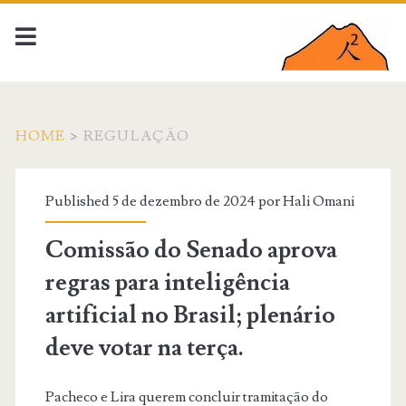
HOME
>
REGULAÇÃO
Categoria:
Published 5 de dezembro de 2024 por
Hali Omani
<span>regulação</span
Comissão do Senado aprova
regras para inteligência
artificial no Brasil; plenário
deve votar na terça.
Pacheco e Lira querem concluir tramitação do