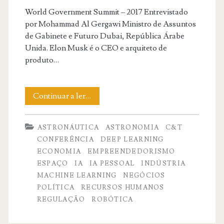
World Government Summit – 2017 Entrevistado
Brasil;
por Mohammad Al Gergawi Ministro de Assuntos
plenário
de Gabinete e Futuro Dubai, República Árabe
Unida. Elon Musk é o CEO e arquiteto de
deve
produto…
votar
na
Uma
Continuar a ler…
terça.
conversa
ASTRONÁUTICA
ASTRONOMIA
C&T
com
CONFERÊNCIA
DEEP LEARNING
Elon
ECONOMIA
EMPREENDEDORISMO
ESPAÇO
IA
IA PESSOAL
INDÚSTRIA
Musk.
MACHINE LEARNING
NEGÓCIOS
POLÍTICA
RECURSOS HUMANOS
REGULAÇÃO
ROBÓTICA