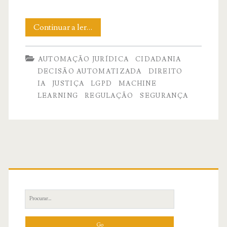
Inteligência
Continuar a ler…
artificial
AUTOMAÇÃO JURÍDICA
CIDADANIA
aplicada
DECISÃO AUTOMATIZADA
DIREITO
ao
IA
JUSTIÇA
LGPD
MACHINE
LEARNING
REGULAÇÃO
SEGURANÇA
direito
e
o
direito
Primary
da
Sidebar
inteligência
Search
for:
artificial.