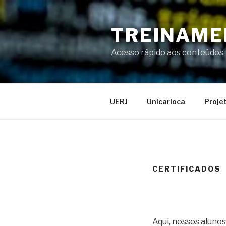
Pular
para
TREINAME
o
conteúdo
Acesso rápido aos conteúdos
UERJ
Unicarioca
Proje
CERTIFICADOS
Aqui, nossos alunos