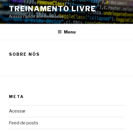
Pular
TREINAMENTO LIVRE
para
Acesso rápido aos conteúdos
o
conteúdo
Menu
SOBRE NÓS
META
Acessar
Feed de posts