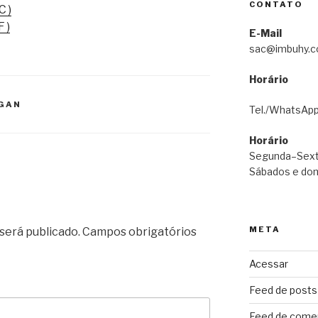
CONTATO
C )
 )
E-Mail
sac@imbuhy.
Horário
AGAN
Tel./WhatsApp
Horário
Segunda–Sext
Sábados e dom
META
será publicado.
Campos obrigatórios
Acessar
Feed de posts
Feed de come