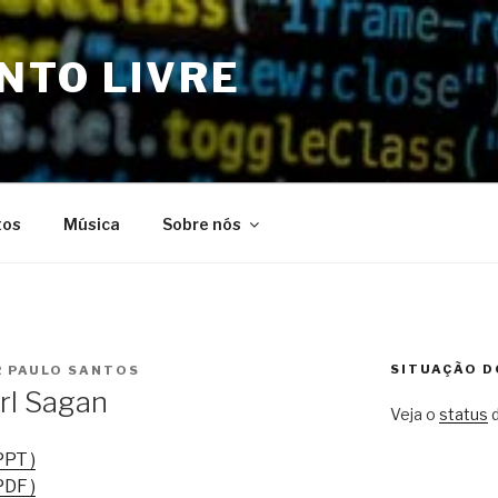
NTO LIVRE
tos
Música
Sobre nós
SITUAÇÃO D
R
PAULO SANTOS
rl Sagan
Veja o
status
d
PPT )
PDF )