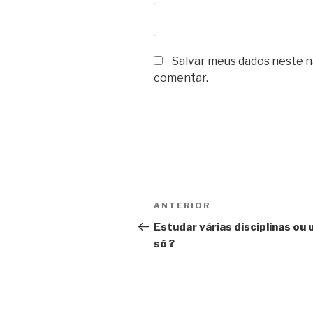
Salvar meus dados neste n
comentar.
Navegação
Post
ANTERIOR
de
anterior
Estudar várias disciplinas ou
só ?
Post