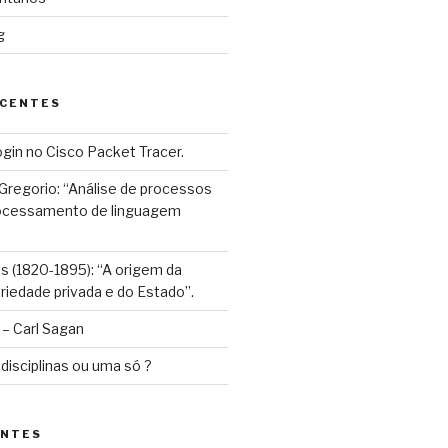
g
ECENTES
gin no Cisco Packet Tracer.
 Gregorio: “Análise de processos
processamento de linguagem
ls (1820-1895): “A origem da
priedade privada e do Estado”.
– Carl Sagan
 disciplinas ou uma só ?
ENTES