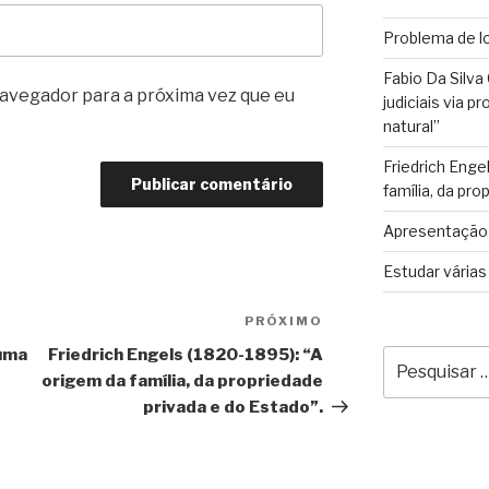
Problema de lo
Fabio Da Silva
avegador para a próxima vez que eu
judiciais via 
natural”
Friedrich Enge
família, da pro
Apresentação 
Estudar várias
PRÓXIMO
Próximo
post
 uma
Friedrich Engels (1820-1895): “A
Pesquisar
por:
origem da família, da propriedade
privada e do Estado”.