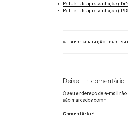
Roteiro da apresentação (
.DO
Roteiro da apresentação ( .PDF
CATEGORIAS
APRESENTAÇÃO
,
CARL S
Deixe um comentário
O seu endereço de e-mail não 
são marcados com
*
Comentário
*