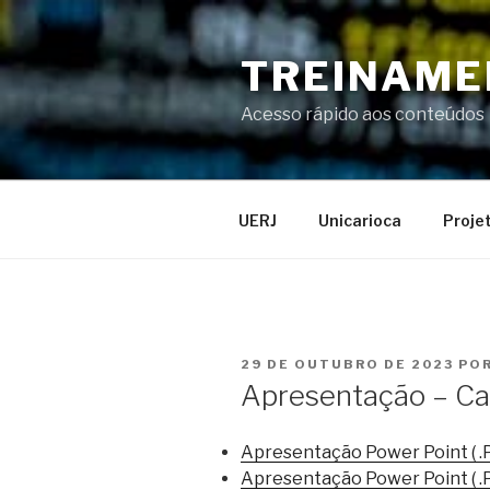
Pular
para
TREINAME
o
conteúdo
Acesso rápido aos conteúdos
UERJ
Unicarioca
Proje
PUBLICADO
29 DE OUTUBRO DE 2023
PO
EM
Apresentação – Ca
Apresentação Power Point ( .
Apresentação Power Point ( .