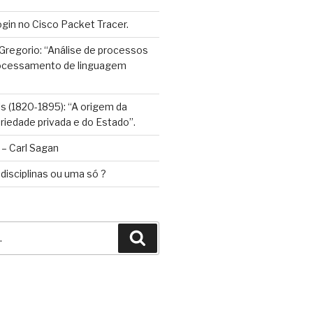
gin no Cisco Packet Tracer.
 Gregorio: “Análise de processos
processamento de linguagem
ls (1820-1895): “A origem da
priedade privada e do Estado”.
– Carl Sagan
 disciplinas ou uma só ?
Pesquisar