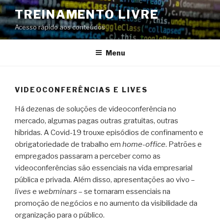
Pular
TREINAMENTO LIVRE
para
Acesso rápido aos conteúdos
o
conteúdo
Menu
VIDEOCONFERÊNCIAS E LIVES
Há dezenas de soluções de videoconferência no
mercado, algumas pagas outras gratuitas, outras
híbridas. A Covid-19 trouxe episódios de confinamento e
obrigatoriedade de trabalho em
home-office
. Patrões e
empregados passaram a perceber como as
videoconferências são essenciais na vida empresarial
pública e privada. Além disso, apresentações ao vivo –
lives
e
webminars
– se tornaram essenciais na
promoção de negócios e no aumento da visibilidade da
organização para o público.