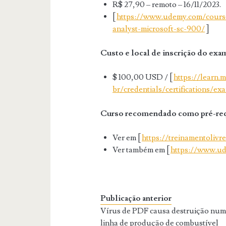
R$ 27,90 – remoto – 16/11/2023.
[
https://www.udemy.com/course
analyst-microsoft-sc-900/
]
Custo e local de inscrição do exa
$ 100,00 USD / [
https://learn.
br/credentials/certifications/e
Curso recomendado como pré-req
Ver em [
https://treinamentolivr
Ver também em [
https://www.ud
Publicação anterior
Vírus de PDF causa destruição nu
linha de produção de combustível