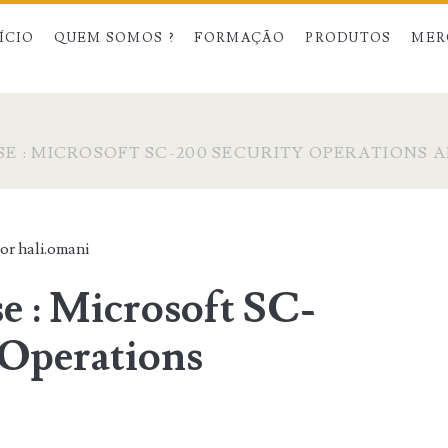
ÍCIO
QUEM SOMOS ?
FORMAÇÃO
PRODUTOS
MER
E : MICROSOFT SC-200 SECURITY OPERATIONS 
por
hali.omani
e : Microsoft SC-
 Operations