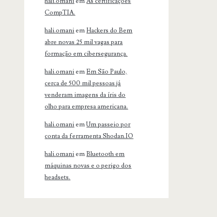
hali.omani
em
As certificações
CompTIA.
hali.omani
em
Hackers do Bem
abre novas 25 mil vagas para
formação em cibersegurança.
hali.omani
em
Em São Paulo,
cerca de 500 mil pessoas já
venderam imagens da íris do
olho para empresa americana.
hali.omani
em
Um passeio por
conta da ferramenta Shodan.IO
hali.omani
em
Bluetooth em
máquinas novas e o perigo dos
headsets.