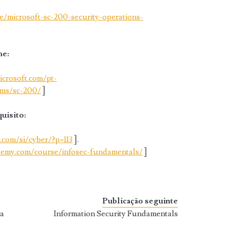
/microsoft-sc-200-security-operations-
me:
microsoft.com/pt-
xams/sc-200/
]
uisito:
e.com/si/cyber/?p=113
].
emy.com/course/infosec-fundamentals/
]
Publicação seguinte
ma
Information Security Fundamentals