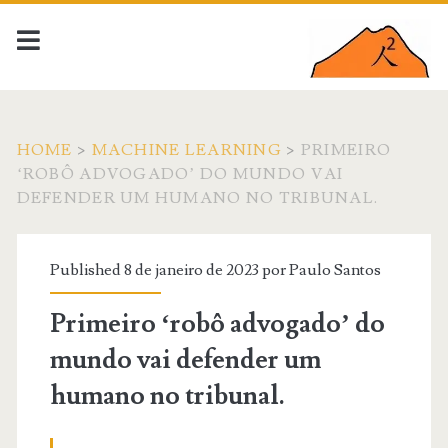
HOME
>
MACHINE LEARNING
>
PRIMEIRO
‘ROBÔ ADVOGADO’ DO MUNDO VAI
DEFENDER UM HUMANO NO TRIBUNAL.
Published 8 de janeiro de 2023 por
Paulo Santos
Primeiro ‘robô advogado’ do
mundo vai defender um
humano no tribunal.