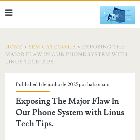
HOME
>
SEM CATEGORIA
>
EXPOSING THE
MAJOR FLAW IN OUR PHONE SYSTEM WITH
LINUS TECH TIPS.
Published 1 de junho de 2025 por
hali.omani
Exposing The Major Flaw In
Our Phone System with Linus
Tech Tips.