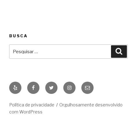
BUSCA
Pesquisar
Pesqu
por:
Yelp
Facebook
Twitter
Instagram
E-
mail
Política de privacidade
Orgulhosamente desenvolvido
com WordPress