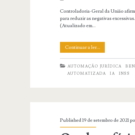
Controladoria-Geral da União afirm
para reduzir as negativas excessivas
(Atualizado em…
Robôs
Continuar a ler…
do
AUTOMAÇÃO JURÍDICA
BEN
INSS
AUTOMATIZADA
IA
INSS
negam
65%
dos
pedidos
Published 19 de setembro de 2021 p
de
benefícios