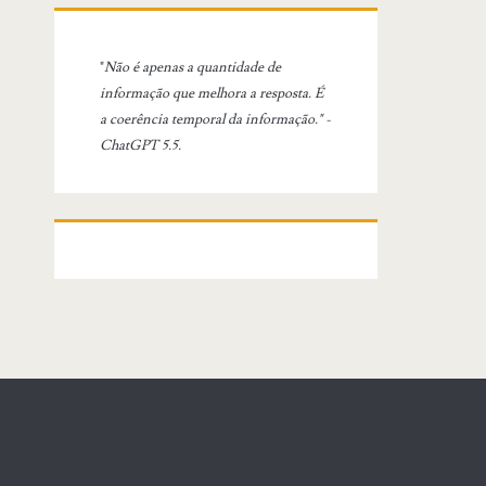
"
Não é apenas a quantidade de
informação que melhora a resposta. É
a coerência temporal da informação." -
ChatGPT 5.5.