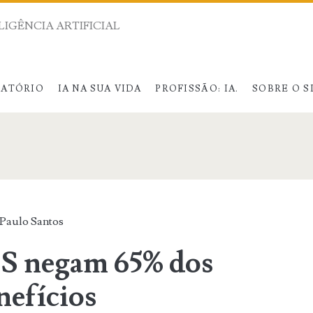
LIGÊNCIA ARTIFICIAL
RATÓRIO
IA NA SUA VIDA
PROFISSÃO: IA.
SOBRE O S
span>
Paulo Santos
S negam 65% dos
nefícios