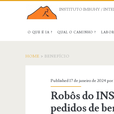
INSTITUTO IMBUHY / INTE
O QUE É IA ?
QUAL O CAMINHO ?
LABO
HOME
>
BENEFÍCIO
Categoria:
<span>benefício</
Published 17 de janeiro de 2024 por
Robôs do INS
pedidos de be