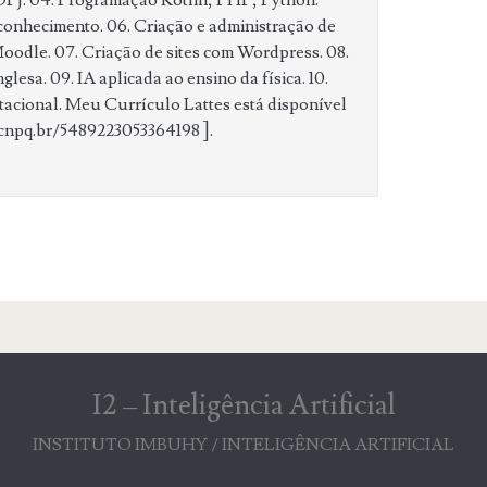
conhecimento. 06. Criação e administração de
oodle. 07. Criação de sites com Wordpress. 08.
glesa. 09. IA aplicada ao ensino da física. 10.
acional. Meu Currículo Lattes está disponível
s.cnpq.br/5489223053364198 ].
I2 – Inteligência Artificial
INSTITUTO IMBUHY / INTELIGÊNCIA ARTIFICIAL