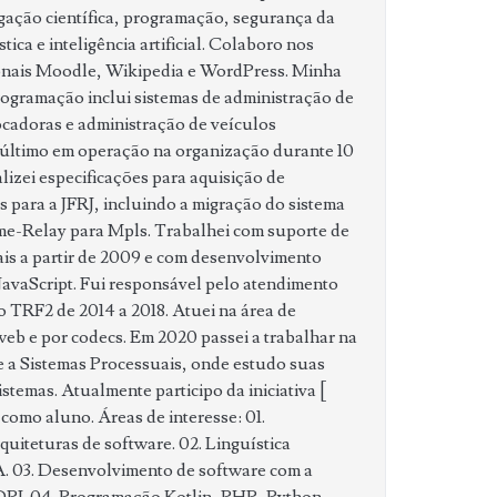
gação científica, programação, segurança da
tica e inteligência artificial. Colaboro nos
ionais Moodle, Wikipedia e WordPress. Minha
ogramação inclui sistemas de administração de
locadoras
e administração de veículos
 último em operação na organização durante 10
lizei especificações para aquisição de
s para a JFRJ, incluindo a migração do sistema
-Relay para Mpls. Trabalhei com suporte de
is a partir de 2009 e com desenvolvimento
avaScript. Fui responsável pelo atendimento
o TRF2 de 2014 a 2018. Atuei na área de
eb e por codecs. Em 2020 passei a trabalhar na
e a Sistemas Processuais, onde estudo suas
stemas. Atualmente participo da iniciativa [
como aluno. Áreas de interesse: 01.
iteturas de software. 02. Linguística
A. 03. Desenvolvimento de software com a
DPJ. 04. Programação Kotlin, PHP, Python.