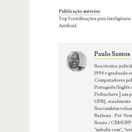
Publicação anterior
Top 5 certificações para Inteligência
Artificial.
Paulo Santos
Sou técnico judici
1994 e graduado 
Computadores pela
Português/Inglês d
Pedrachave ] um p
UFRJ, atualmente e
Sou também volunt
Barbosa - Pré-Vest
Souza / CEMUFP al
"imbuhy.com", "tr