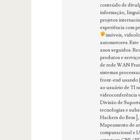
conteúdo de divul
informação, linguís
projetos internac
experiência com pr
imóveis, video
automotores. Este
anos seguidos. Rea
produtos e serviço
de rede WAN Frame
sistemas processua
front-end usando J
ao usuário de TI n
videoconferência w
Divisão de Suport
tecnologias e subsi
Hackers do Bem ], 
Mapeamento de arqu
computacional e I
estrutura CNJ / P