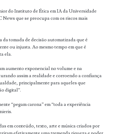
ior do Instituto de Ética em IA da Universidade
C News que se preocupa com os riscos mais
la da tomada de decisão automatizada que é
dente ou injusta. Ao mesmo tempo em que é
a ela.
um aumento exponencial no volume e na
urando assim a realidade e corroendo a confiança
gualdade, principalmente para aqueles que
o digital”.
mente “pegam carona” em “toda a experiência
ieris.
das em conteúdo, texto, arte e música criados por
eriram efetivamente uma tremenda riqueza e poder