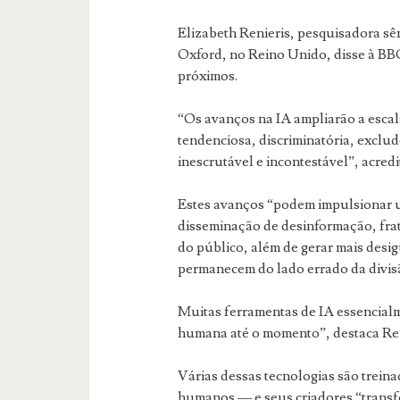
Elizabeth Renieris, pesquisadora sên
Oxford, no Reino Unido, disse à BB
próximos.
“Os avanços na IA ampliarão a esca
tendenciosa, discriminatória, exclu
inescrutável e incontestável”, acredit
Estes avanços “podem impulsionar 
disseminação de desinformação, frat
do público, além de gerar mais desi
permanecem do lado errado da divisã
Muitas ferramentas de IA essencial
humana até o momento”, destaca Ren
Várias dessas tecnologias são treina
humanos — e seus criadores “transf