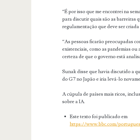
“É por isso que me encontrei na se
para discutir quais são as barreiras
regulamentação que deve ser criada
“As pessoas ficarão preocupadas com
existenciais, como as pandemias ou 
certeza de que o governo está anali
Sunak disse que havia discutido a q
do G7 no Japão e iria levá-lo novam
A cúpula de países mais ricos, incl
sobre a IA.
Este texto foi publicado em
https://www.bbc.com/portuguese