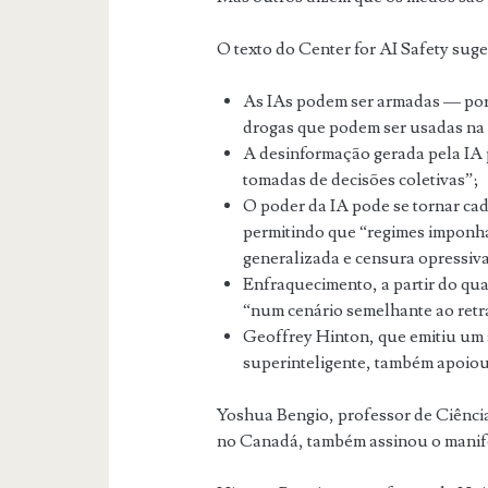
O texto do Center for AI Safety suge
As IAs podem ser armadas — por
drogas que podem ser usadas na
A desinformação gerada pela IA p
tomadas de decisões coletivas”;
O poder da IA pode se tornar ca
permitindo que “regimes imponham
generalizada e censura opressiv
Enfraquecimento, a partir do qu
“num cenário semelhante ao retr
Geoffrey Hinton, que emitiu um a
superinteligente, também apoiou 
Yoshua Bengio, professor de Ciênc
no Canadá, também assinou o manif