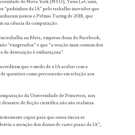
niversidade de Nova York (NYU), Yann LeCunn,
os “padrinhos da IA” pelo trabalho inovador que
ganharam juntos o Prêmio Turing de 2018, que
is na ciência da computação.
m trabalha na Meta, empresa dona do Facebook,
s são “exagerados” e que “a reação mais comum dos
as de destruição é embaraçosa”.
acreditam que o medo de a IA acabar com a
o de questões como preconceito em relação aos
computação da Universidade de Princeton, nos
esastre de ficção científica não são realistas.
ientemente capaz para que esses riscos se
desvia a atenção dos danos de curto prazo da IA”,