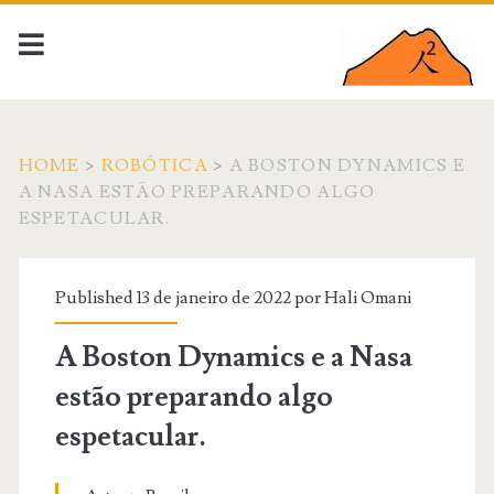
HOME
>
ROBÓTICA
>
A BOSTON DYNAMICS E
A NASA ESTÃO PREPARANDO ALGO
ESPETACULAR.
Published 13 de janeiro de 2022 por
Hali Omani
A Boston Dynamics e a Nasa
estão preparando algo
espetacular.